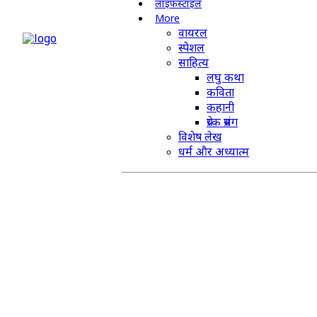
लाइफस्टाइल
More
वायरल
स्पेशल
साहित्य
लघु कथा
कविता
कहानी
प्रेरक प्रसंग
विशेष लेख
धर्म और अध्यात्म