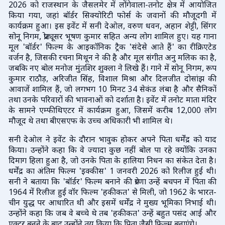
2026 को राजस्थान के जैसलमेर में लोंगेवाला-तनोट क्षेत्र में आयोजित
किया गया, जहां बॉर्डर सिक्योरिटी फोर्स के जवानों की मौजूदगी में
कार्यक्रम हुआ। इस इवेंट में सनी देओल, वरुण धवन, अहान शेट्टी, सिंगर
सोनू निगम, प्रोड्यूसर भूषण कुमार सहित अन्य लोग शामिल हुए। यह गाना
मूल 'बॉर्डर' फिल्म के आइकॉनिक ट्रैक 'संदेसे आते हैं' का रीक्रिएटेड
वर्जन है, जिसकी रचना मिथून ने की है और मूल संगीत अनु मलिक का है,
जबकि नए बोल मनोज मुंतशिर शुक्ला ने लिखे हैं। गाने में सोनू निगम, रूप
कुमार राठौड़, अरिजीत सिंह, विशाल मिश्रा और दिलजीत दोसांझ की
आवाजें शामिल हैं, जो लगभग 10 मिनट 34 सेकंड लंबा है और सैनिकों
तथा उनके परिवारों की भावनाओं को दर्शाता है। इवेंट में तनोट माता मंदिर
के सामने एम्फीथिएटर में कार्यक्रम हुआ, जिसमें करीब 12,000 लोग
मौजूद थे तथा बीएसएफ के उच्च अधिकारी भी शामिल थे।
सनी देओल ने इवेंट के दौरान भावुक होकर अपने पिता धर्मेंद्र को याद
किया। उन्होंने कहा कि वे ज्यादा कुछ नहीं बोल पा रहे क्योंकि उनका
दिमाग हिला हुआ है, जो उनके पिता के हालिया निधन का संकेत देता है।
धर्मेंद्र का अंतिम फिल्म 'इक्कीस' 1 जनवरी 2026 को रिलीज हुई थी।
सनी ने बताया कि 'बॉर्डर' फिल्म बनाने की प्रेरणा उन्हें बचपन में पिता की
1964 में रिलीज हुई वॉर फिल्म 'हकीकत' से मिली, जो 1962 के भारत-
चीन युद्ध पर आधारित थी और इसमें धर्मेंद्र ने मुख्य भूमिका निभाई थी।
उन्होंने कहा कि जब वे बच्चे थे तब 'हकीकत' उन्हें बहुत पसंद आई और
एक्टर बनने के बाद उन्होंने तय किया कि पिता जैसी फिल्म बनाएंगे।