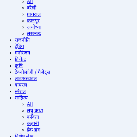
All
बरेली
प्रयागराज
कानपुर
अयोध्या
लखनऊ
राजनीति
ट्रेंडिंग
मनोरंजन
क्रिकेट
कृषि
टेक्नोलॉजी / गैजेट्स
लाइफस्टाइल
वायरल
स्पेशल
साहित्य
All
लघु कथा
कविता
कहानी
प्रेरक प्रसंग
विशेष लेख