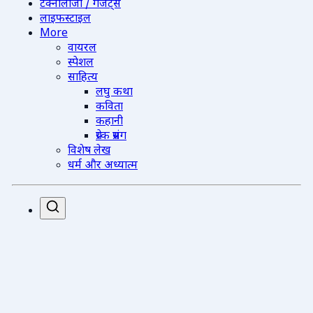
टेक्नोलॉजी / गैजेट्स
लाइफस्टाइल
More
वायरल
स्पेशल
साहित्य
लघु कथा
कविता
कहानी
प्रेरक प्रसंग
विशेष लेख
धर्म और अध्यात्म