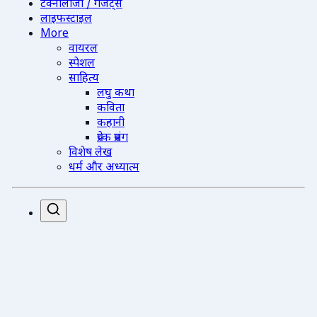
टेक्नोलॉजी / गैजेट्स
लाइफस्टाइल
More
वायरल
स्पेशल
साहित्य
लघु कथा
कविता
कहानी
प्रेरक प्रसंग
विशेष लेख
धर्म और अध्यात्म