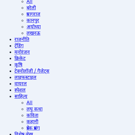
All
बरेली
प्रयागराज
कानपुर
अयोध्या
लखनऊ
राजनीति
ट्रेंडिंग
मनोरंजन
क्रिकेट
कृषि
टेक्नोलॉजी / गैजेट्स
लाइफस्टाइल
वायरल
स्पेशल
साहित्य
All
लघु कथा
कविता
कहानी
प्रेरक प्रसंग
विशेष लेख