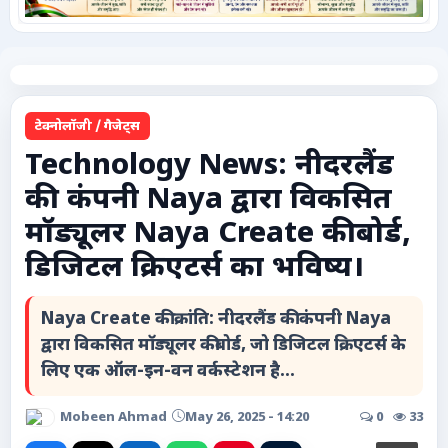
कृषि
टेक्नोलॉजी / गैजेट्स
टेक्नोलॉजी / गैजेट्स
लाइफस्टाइल
Technology News: नीदरलैंड
की कंपनी Naya द्वारा विकसित
वायरल
मॉड्यूलर Naya Create कीबोर्ड,
स्पेशल
डिजिटल क्रिएटर्स का भविष्य।
साहित्य
Naya Create की क्रांति: नीदरलैंड की कंपनी Naya
द्वारा विकसित मॉड्यूलर कीबोर्ड, जो डिजिटल क्रिएटर्स के
विशेष लेख
लिए एक ऑल-इन-वन वर्कस्टेशन है...
धर्म और अध्यात्म
Mobeen Ahmad
May 26, 2025 - 14:20
0
33