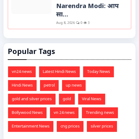
Narendra Modi: आप
सा...
Aug 8, 2026
0
3
Popular Tags
vn24 news
Latest Hindi News
Today News
Hindi News
petrol
up news
gold and silver prices
gold
Viral News
Bollywood News
vn 24 news
Trending news
Entertainment News
cng prices
silver prices