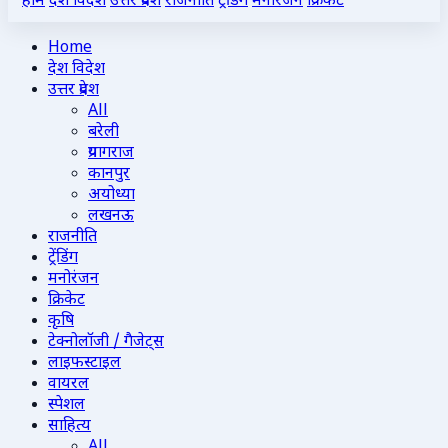
होम
देश विदेश
उत्तर प्रदेश
राजनीति
ट्रेंडिंग
मनोरंजन
क्रिकेट
Home
देश विदेश
उत्तर प्रदेश
All
बरेली
प्रयागराज
कानपुर
अयोध्या
लखनऊ
राजनीति
ट्रेंडिंग
मनोरंजन
क्रिकेट
कृषि
टेक्नोलॉजी / गैजेट्स
लाइफस्टाइल
वायरल
स्पेशल
साहित्य
All