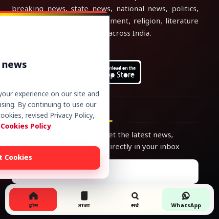
breaking news, state news, national news, politics,
education, lifestyle, employment, religion, literature
and current affairs updates across India.
Read More...
r news
our experience on our site and
sing. By continuing to use our
Newsletter
ookies, revised Privacy Policy,
 Cookies Policy
Join our subscribers list to get the latest news,
updates and special offers directly in your inbox
t Cookies
Subscribe
होम
ताजा
सर्च
WhatsApp