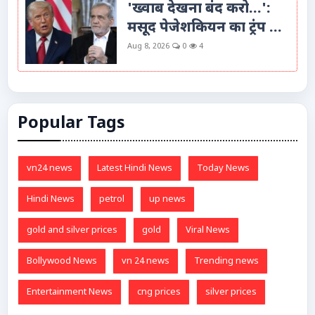
'ख्वाब देखना बंद करो...':
मसूद पेजेशकियन का ट्रंप ...
Aug 8, 2026
0
4
Popular Tags
vn24 news
Latest Hindi News
Today News
Hindi News
petrol
up news
gold and silver prices
gold
Viral News
Bollywood News
vn 24 news
Trending news
Entertainment News
cng prices
silver prices