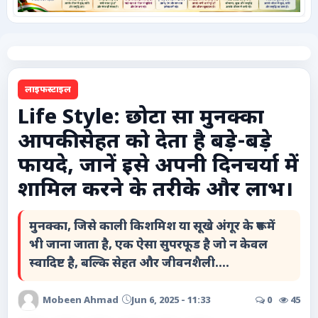
कृषि
टेक्नोलॉजी / गैजेट्स
लाइफस्टाइल
लाइफस्टाइल
Life Style: छोटा सा मुनक्का
आपकी सेहत को देता है बड़े-बड़े
वायरल
फायदे, जानें इसे अपनी दिनचर्या में
स्पेशल
शामिल करने के तरीके और लाभ।
साहित्य
मुनक्का, जिसे काली किशमिश या सूखे अंगूर के रूप में
भी जाना जाता है, एक ऐसा सुपरफूड है जो न केवल
विशेष लेख
स्वादिष्ट है, बल्कि सेहत और जीवनशैली....
धर्म और अध्यात्म
Mobeen Ahmad
Jun 6, 2025 - 11:33
0
45