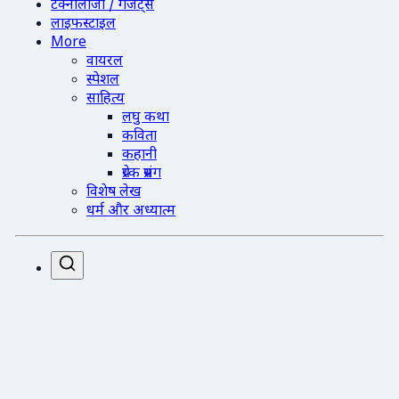
टेक्नोलॉजी / गैजेट्स
लाइफस्टाइल
More
वायरल
स्पेशल
साहित्य
लघु कथा
कविता
कहानी
प्रेरक प्रसंग
विशेष लेख
धर्म और अध्यात्म