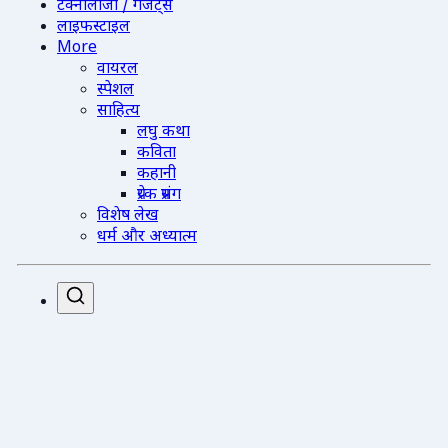
टेक्नोलॉजी / गैजेट्स
लाइफस्टाइल
More
वायरल
स्पेशल
साहित्य
लघु कथा
कविता
कहानी
प्रेरक प्रसंग
विशेष लेख
धर्म और अध्यात्म