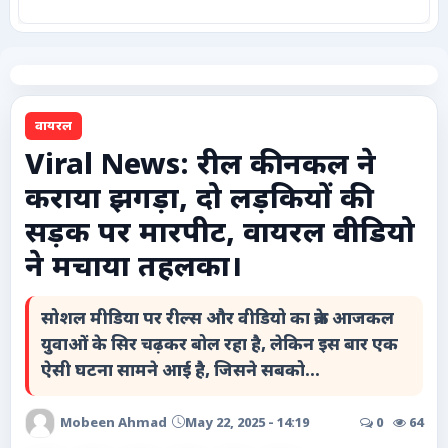
कृषि
टेक्नोलॉजी / गैजेट्स
वायरल
लाइफस्टाइल
Viral News: रील की नकल ने
कराया झगड़ा, दो लड़कियों की
वायरल
सड़क पर मारपीट, वायरल वीडियो
स्पेशल
ने मचाया तहलका।
साहित्य
सोशल मीडिया पर रील्स और वीडियो का क्रेज आजकल
युवाओं के सिर चढ़कर बोल रहा है, लेकिन इस बार एक
विशेष लेख
ऐसी घटना सामने आई है, जिसने सबको...
धर्म और अध्यात्म
Mobeen Ahmad
May 22, 2025 - 14:19
0
64