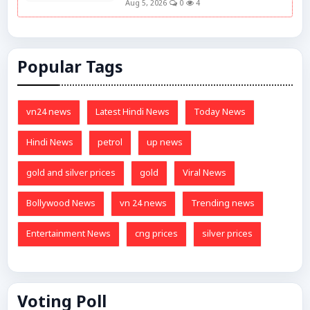
Aug 5, 2026
0
4
Popular Tags
vn24 news
Latest Hindi News
Today News
Hindi News
petrol
up news
gold and silver prices
gold
Viral News
Bollywood News
vn 24 news
Trending news
Entertainment News
cng prices
silver prices
Voting Poll