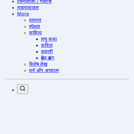
टेक्नोलॉजी / गैजेट्स
लाइफस्टाइल
More
वायरल
स्पेशल
साहित्य
लघु कथा
कविता
कहानी
प्रेरक प्रसंग
विशेष लेख
धर्म और अध्यात्म