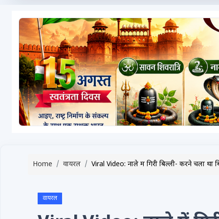
टेक्नोलॉजी / गैजेट्स
लाइफस्टाइल
वायरल
स्पेशल
साहित्य
विशेष लेख
धर्म और अध्यात्म
Advertise with Us
Home
वायरल
Viral Video: नाले में गिरी बिल्ली- करने चला था 
Events
Gallery
वायरल