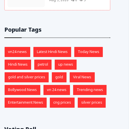
Aug 5, 2026
0
3
Popular Tags
vn24 news
Latest Hindi News
Today News
Hindi News
petrol
up news
gold and silver prices
gold
Viral News
Bollywood News
vn 24 news
Trending news
Entertainment News
cng prices
silver prices