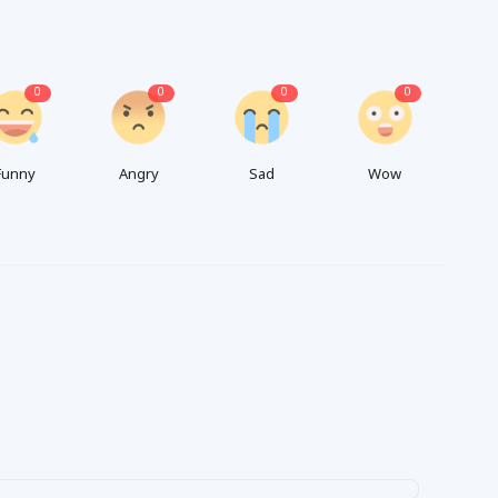
0
0
0
0
Funny
Angry
Sad
Wow