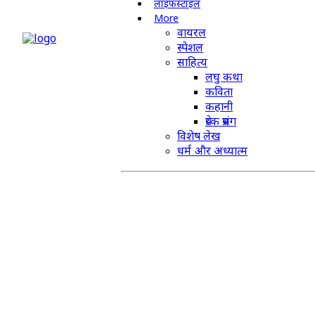
लाइफस्टाइल
More
वायरल
स्पेशल
साहित्य
लघु कथा
कविता
कहानी
प्रेरक प्रसंग
विशेष लेख
धर्म और अध्यात्म