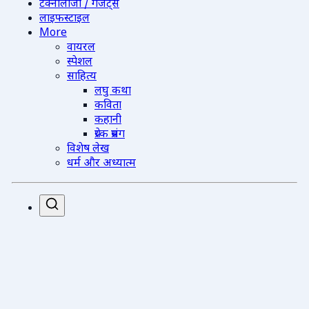
टेक्नोलॉजी / गैजेट्स
लाइफस्टाइल
More
वायरल
स्पेशल
साहित्य
लघु कथा
कविता
कहानी
प्रेरक प्रसंग
विशेष लेख
धर्म और अध्यात्म