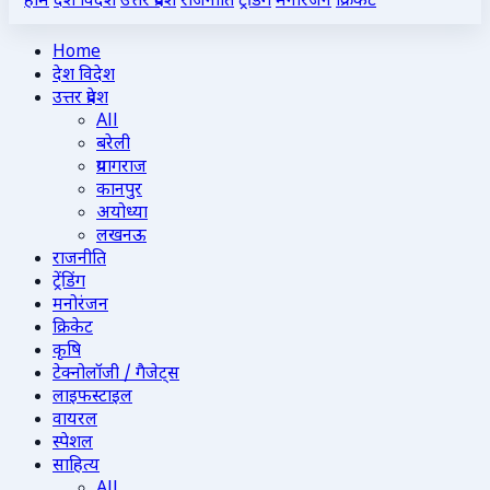
होम
देश विदेश
उत्तर प्रदेश
राजनीति
ट्रेंडिंग
मनोरंजन
क्रिकेट
Home
देश विदेश
उत्तर प्रदेश
All
बरेली
प्रयागराज
कानपुर
अयोध्या
लखनऊ
राजनीति
ट्रेंडिंग
मनोरंजन
क्रिकेट
कृषि
टेक्नोलॉजी / गैजेट्स
लाइफस्टाइल
वायरल
स्पेशल
साहित्य
All