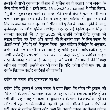
इलाके के सभी दुकानदार परेशान हैं। पुलिस का ये बरताव आम जनता के
लिए ठीक नहीं है।" इसी तरह, @news24tvchannel ने पोस्ट किया,
"यूपी के बुलंदशहर वाले दरोगा जी की दबंगई देखी? कन्फेशनरी शॉप
चलाने वाले दुकानदार को सरेआम थप्पड़ मारे, गालियां दीं, दुकानदार को
सिर के बाल पकड़कर घुमाया।" सीसीटीवी फुटेज के वायरल होने के बाद,
बुलंदशहर के वरिष्ठ पुलिस अधीक्षक (एसएसपी) दिनेश कुमार सिंह ने
तत्काल कार्रवाई की। 7 जून 2025 को, उन्होंने दरोगा देवेंद्र शुक्ला को
लाइन हाजिर कर दिया और मामले की विभागीय जांच के लिए स्याना के
क्षेत्राधिकारी (सीओ) को नियुक्त किया। कुछ मीडिया रिपोर्ट्स के अनुसार,
दरोगा को निलंबित भी किया गया है, हालांकि इसकी आधिकारिक पुष्टि
अभी बाकी है। एसएसपी ने एक बयान में कहा कि पुलिसकर्मियों से इस
तरह के व्यवहार की कोई उम्मीद नहीं की जाती और मामले की निष्पक्ष
जांच की जाएगी। उन्होंने यह भी कहा कि यदि दरोगा दोषी पाए गए, तो
उनके खिलाफ कठोर कार्रवाई की जाएगी।
दरोगा का बचाव और दुकानदार का पक्ष
दरोगा देवेंद्र शुक्ला ने अपने बचाव में दावा किया कि गौरव की दुकान को
"कैंटीन" के रूप में इस्तेमाल किया जा रहा था और वहां शराब पिलाई जा
रही थी। उन्होंने यह भी कहा कि दुकानदार के पास वैध लाइसेंस नहीं था
और उसे पहले भी चेतावनी दी गई थी। हालांकि, गौरव ने इन आरोपों को
पूरी तरह से खारिज किया और कहा कि उनकी दुकान पर केवल कोल्ड