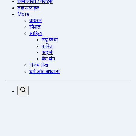
टेक्नोलॉजी / गैजेट्स
लाइफस्टाइल
More
वायरल
स्पेशल
साहित्य
लघु कथा
कविता
कहानी
प्रेरक प्रसंग
विशेष लेख
धर्म और अध्यात्म