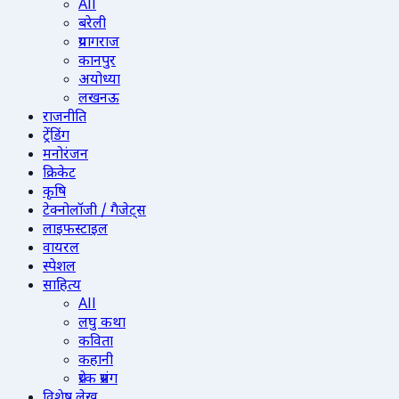
All
बरेली
प्रयागराज
कानपुर
अयोध्या
लखनऊ
राजनीति
ट्रेंडिंग
मनोरंजन
क्रिकेट
कृषि
टेक्नोलॉजी / गैजेट्स
लाइफस्टाइल
वायरल
स्पेशल
साहित्य
All
लघु कथा
कविता
कहानी
प्रेरक प्रसंग
विशेष लेख