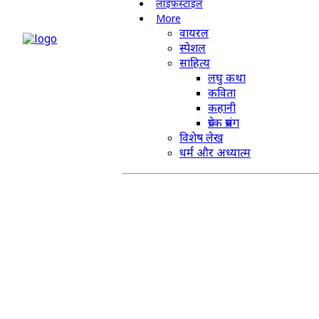
लाइफस्टाइल
More
वायरल
स्पेशल
साहित्य
लघु कथा
कविता
कहानी
प्रेरक प्रसंग
विशेष लेख
धर्म और अध्यात्म