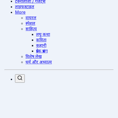
टेक्नोलॉजी / गैजेट्स
लाइफस्टाइल
More
वायरल
स्पेशल
साहित्य
लघु कथा
कविता
कहानी
प्रेरक प्रसंग
विशेष लेख
धर्म और अध्यात्म