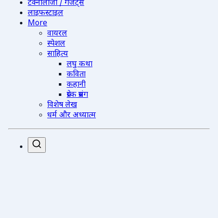
टेक्नोलॉजी / गैजेट्स
लाइफस्टाइल
More
वायरल
स्पेशल
साहित्य
लघु कथा
कविता
कहानी
प्रेरक प्रसंग
विशेष लेख
धर्म और अध्यात्म