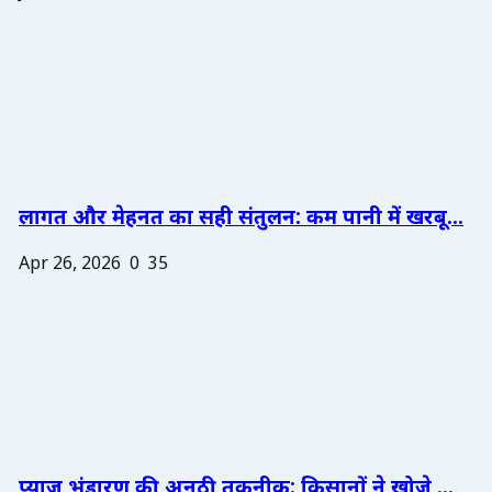
लागत और मेहनत का सही संतुलन: कम पानी में खरबू...
Apr 26, 2026
0
35
प्याज भंडारण की अनूठी तकनीक: किसानों ने खोजे ...