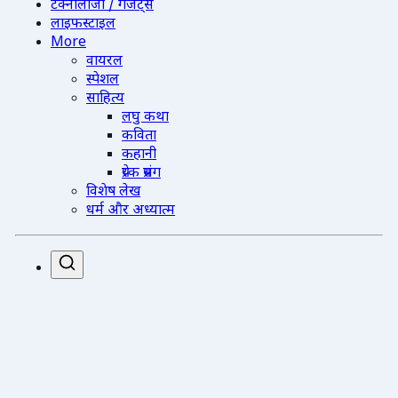
टेक्नोलॉजी / गैजेट्स
लाइफस्टाइल
More
वायरल
स्पेशल
साहित्य
लघु कथा
कविता
कहानी
प्रेरक प्रसंग
विशेष लेख
धर्म और अध्यात्म