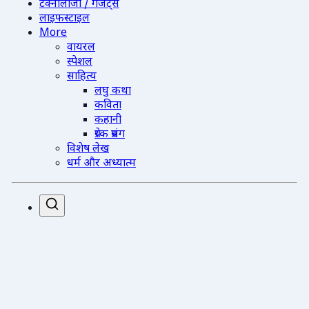
टेक्नोलॉजी / गैजेट्स
लाइफस्टाइल
More
वायरल
स्पेशल
साहित्य
लघु कथा
कविता
कहानी
प्रेरक प्रसंग
विशेष लेख
धर्म और अध्यात्म