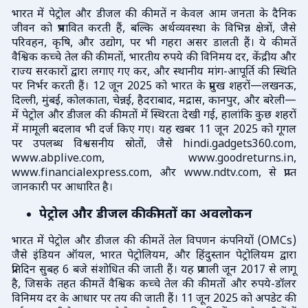
भारत में पेट्रोल और डीजल की कीमतें न केवल आम जनता के दैनिक
जीवन को प्रभावित करती हैं, बल्कि अर्थव्यवस्था के विभिन्न क्षेत्रों, जैसे
परिवहन, कृषि, और उद्योग, पर भी गहरा असर डालती हैं। ये कीमतें
वैश्विक कच्चे तेल की कीमतों, भारतीय रुपये की विनिमय दर, केंद्रीय और
राज्य सरकारों द्वारा लगाए गए कर, और स्थानीय मांग-आपूर्ति की स्थिति
पर निर्भर करती हैं। 12 जून 2025 को भारत के प्रमुख शहरों—लखनऊ,
दिल्ली, मुंबई, कोलकाता, चेन्नई, हैदराबाद, मद्रास, कानपुर, और बरेली—
में पेट्रोल और डीजल की कीमतों में स्थिरता देखी गई, हालांकि कुछ शहरों
में मामूली बदलाव भी दर्ज किए गए। यह खबर 11 जून 2025 को गूगल
पर उपलब्ध विश्वसनीय स्रोतों, जैसे hindi.gadgets360.com,
www.abplive.com, www.goodreturns.in,
www.financialexpress.com, और www.ndtv.com, से प्राप्त
जानकारी पर आधारित है।
पेट्रोल और डीजल की कीमतों का अवलोकन
भारत में पेट्रोल और डीजल की कीमतें तेल विपणन कंपनियों (OMCs)
जैसे इंडियन ऑयल, भारत पेट्रोलियम, और हिंदुस्तान पेट्रोलियम द्वारा
प्रतिदिन सुबह 6 बजे संशोधित की जाती हैं। यह प्रणाली जून 2017 से लागू
है, जिसके तहत कीमतें वैश्विक कच्चे तेल की कीमतों और रुपये-डॉलर
विनिमय दर के आधार पर तय की जाती हैं। 11 जून 2025 को अपडेट की