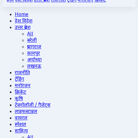
होम
देश विदेश
उत्तर प्रदेश
राजनीति
ट्रेंडिंग
मनोरंजन
क्रिकेट
Home
देश विदेश
उत्तर प्रदेश
All
बरेली
प्रयागराज
कानपुर
अयोध्या
लखनऊ
राजनीति
ट्रेंडिंग
मनोरंजन
क्रिकेट
कृषि
टेक्नोलॉजी / गैजेट्स
लाइफस्टाइल
वायरल
स्पेशल
साहित्य
All