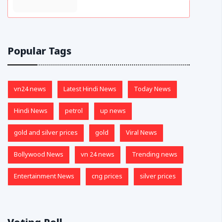
Popular Tags
vn24 news
Latest Hindi News
Today News
Hindi News
petrol
up news
gold and silver prices
gold
Viral News
Bollywood News
vn 24 news
Trending news
Entertainment News
cng prices
silver prices