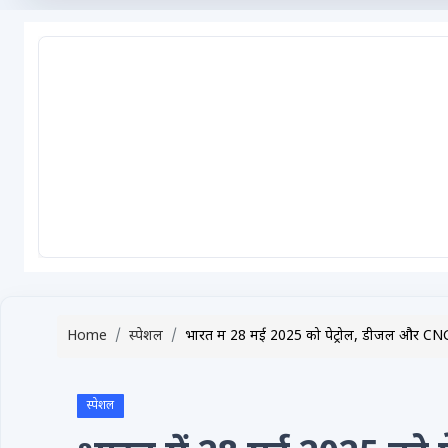
टेक्नोलॉजी / गैजेट्स
लाइफस्टाइल
वायरल
स्पेशल
साहित्य
विशेष लेख
धर्म और अध्यात्म
Advertise with Us
Home
स्पेशल
भारत में 28 मई 2025 को पेट्रोल, डीजल और CNG क
Events
Gallery
स्पेशल