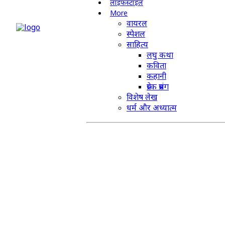
लाइफस्टाइल
More
वायरल
स्पेशल
साहित्य
लघु कथा
कविता
कहानी
प्रेरक प्रसंग
विशेष लेख
धर्म और अध्यात्म