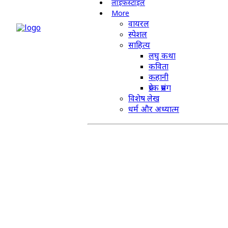
लाइफस्टाइल
More
वायरल
स्पेशल
साहित्य
लघु कथा
कविता
कहानी
प्रेरक प्रसंग
विशेष लेख
धर्म और अध्यात्म