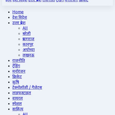
होम
देश विदेश
उत्तर प्रदेश
राजनीति
ट्रेंडिंग
मनोरंजन
क्रिकेट
Home
देश विदेश
उत्तर प्रदेश
All
बरेली
प्रयागराज
कानपुर
अयोध्या
लखनऊ
राजनीति
ट्रेंडिंग
मनोरंजन
क्रिकेट
कृषि
टेक्नोलॉजी / गैजेट्स
लाइफस्टाइल
वायरल
स्पेशल
साहित्य
All