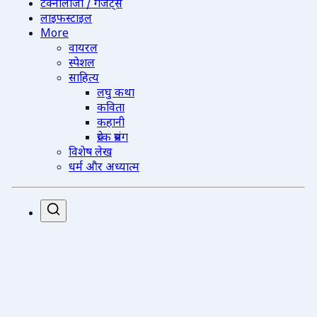
टेक्नोलॉजी / गैजेट्स
लाइफस्टाइल
More
वायरल
स्पेशल
साहित्य
लघु कथा
कविता
कहानी
प्रेरक प्रसंग
विशेष लेख
धर्म और अध्यात्म