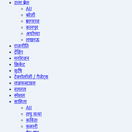
उत्तर प्रदेश
All
बरेली
प्रयागराज
कानपुर
अयोध्या
लखनऊ
राजनीति
ट्रेंडिंग
मनोरंजन
क्रिकेट
कृषि
टेक्नोलॉजी / गैजेट्स
लाइफस्टाइल
वायरल
स्पेशल
साहित्य
All
लघु कथा
कविता
कहानी