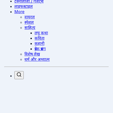
टेक्नोलॉजी / गैजेट्स
लाइफस्टाइल
More
वायरल
स्पेशल
साहित्य
लघु कथा
कविता
कहानी
प्रेरक प्रसंग
विशेष लेख
धर्म और अध्यात्म