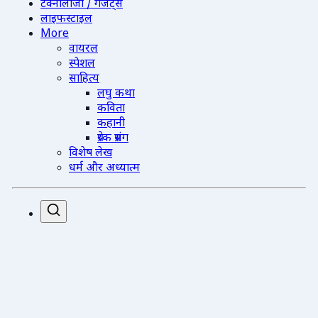
टेक्नोलॉजी / गैजेट्स
लाइफस्टाइल
More
वायरल
स्पेशल
साहित्य
लघु कथा
कविता
कहानी
प्रेरक प्रसंग
विशेष लेख
धर्म और अध्यात्म