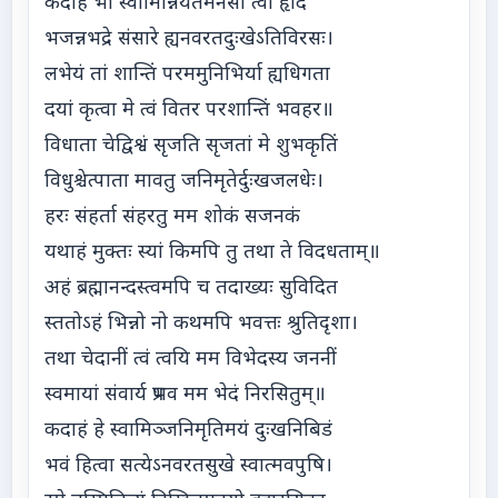
कदाहं भो स्वामिन्नियतमनसा त्वां हृदि
भजन्नभद्रे संसारे ह्यनवरतदुःखेऽतिविरसः।
लभेयं तां शान्तिं परममुनिभिर्या ह्यधिगता
दयां कृत्वा मे त्वं वितर परशान्तिं भवहर॥
विधाता चेद्विश्वं सृजति सृजतां मे शुभकृतिं
विधुश्चेत्पाता मावतु जनिमृतेर्दुःखजलधेः।
हरः संहर्ता संहरतु मम शोकं सजनकं
यथाहं मुक्तः स्यां किमपि तु तथा ते विदधताम्॥
अहं ब्रह्मानन्दस्त्वमपि च तदाख्यः सुविदित
स्ततोऽहं भिन्नो नो कथमपि भवत्तः श्रुतिदृशा।
तथा चेदानीं त्वं त्वयि मम विभेदस्य जननीं
स्वमायां संवार्य प्रभव मम भेदं निरसितुम्॥
कदाहं हे स्वामिञ्जनिमृतिमयं दुःखनिबिडं
भवं हित्वा सत्येऽनवरतसुखे स्वात्मवपुषि।