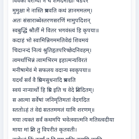
विवेको वैराग्यो न च शमदमाद्याः षडपरे
मुमुक्षा मे नास्ति प्रभवति कथं ज्ञानममलम्।
अतः संसाराब्धेस्तरणसरणिं मामुपदिशन्
स्वबुद्धिं श्रौतीं मे वितर भगवंस्त्वं हि कृपया॥
कदाहं भो स्वामिन्निगममतिवेद्यं शिवमयं
चिदानन्दं नित्यं श्रुतिहृतपरिच्छेदनिवहम्।
त्वमर्थाभिन्नं त्वामभिरम इहात्मन्यविरतं
मनीषामेवं मे सफलय वदान्य स्वकृपया॥
यदर्थं सर्वं वै प्रियमसुधनादि प्रभवति
स्वयं नान्यार्थो हि प्रिय इति च वेदे प्रविदितम्।
स आत्मा सर्वेषां जनिमृतिमतां वेदगदित
स्ततोऽहं तं वेद्यं सततममलं यामि शरणम्॥
मया त्यक्तं सर्वं कथमपि भवेत्स्वात्मनि मतिस्त्वदीया
माया मां प्रति तु विपरीतं कृतवती।