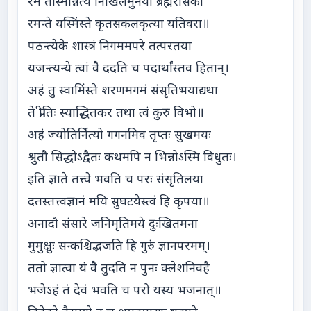
रमे तस्मिन्नित्यं निखिलमुनयो ब्रह्मरसिका
रमन्ते यस्मिंस्ते कृतसकलकृत्या यतिवरा॥
पठन्त्येके शास्त्रं निगममपरे तत्परतया
यजन्त्यन्ये त्वां वै ददति च पदार्थांस्तव हितान्।
अहं तु स्वामिंस्ते शरणमगमं संसृतिभयाद्यथा
ते प्रीतिः स्याद्धितकर तथा त्वं कुरु विभो॥
अहं ज्योतिर्नित्यो गगनमिव तृप्तः सुखमयः
श्रुतौ सिद्धोऽद्वैतः कथमपि न भिन्नोऽस्मि विधुतः।
इति ज्ञाते तत्त्वे भवति च परः संसृतिलया
दतस्तत्त्वज्ञानं मयि सुघटयेस्त्वं हि कृपया॥
अनादौ संसारे जनिमृतिमये दुःखितमना
मुमुक्षुः सन्कश्चिद्भजति हि गुरुं ज्ञानपरमम्।
ततो ज्ञात्वा यं वै तुदति न पुनः क्लेशनिवहै
भजेऽहं तं देवं भवति च परो यस्य भजनात्॥