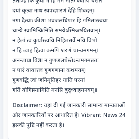
ततोऽहं किं कुर्यां न हि मम मतिः क्वापि चरति
दयां कृत्वा नाथ स्वपदशरणं देहि शिवदम्॥
नगा दैत्याः कीशा भवजलधिपारं हि गमितास्त्वया
चान्ये स्वामिन्किमिति समयेऽस्मिञ्छयितवान्।
न हेलां त्वं कुर्यास्त्वयि निहितसर्वे मयि विभो
न हि त्वाहं हित्वा कमपि शरणं चान्यमगमम्॥
अनन्ताद्या विज्ञा न गुणजलधेस्तेऽन्तमगमन्नतः
न पारं यायात्तव गुणगणानां कथमयम्।
गुणवद्धि त्वां जनिमृतिहरं याति परमां
गतिं योगिप्राप्यामिति मनसि बुद्ध्वाहमनवम्॥
Disclaimer: यहां दी गई जानकारी सामान्य मान्यताओं
और जानकारियों पर आधारित है। Vibrant News 24
इसकी पुष्टि नहीं करता है।