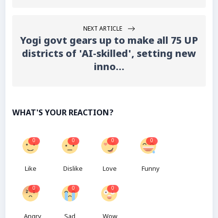
NEXT ARTICLE
Yogi govt gears up to make all 75 UP
districts of 'AI-skilled', setting new
inno...
WHAT'S YOUR REACTION?
0
0
0
0
Like
Dislike
Love
Funny
0
0
0
Angry
Sad
Wow