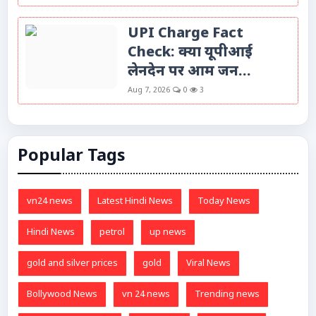
UPI Charge Fact
Check: क्या यूपीआई
लेनदेन पर आम जन...
Aug 7, 2026
0
3
Popular Tags
vn24 news
Latest Hindi News
Today News
Hindi News
petrol
up news
gold and silver prices
gold
Viral News
Bollywood News
vn 24 news
Trending news