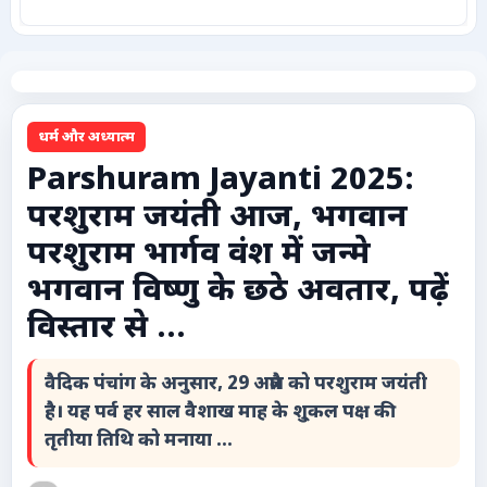
कृषि
टेक्नोलॉजी / गैजेट्स
धर्म और अध्यात्म
लाइफस्टाइल
Parshuram Jayanti 2025:
परशुराम जयंती आज, भगवान
वायरल
परशुराम भार्गव वंश में जन्मे
स्पेशल
भगवान विष्णु के छठे अवतार, पढ़ें
विस्तार से ...
साहित्य
वैदिक पंचांग के अनुसार, 29 अप्रैल को परशुराम जयंती
विशेष लेख
है। यह पर्व हर साल वैशाख माह के शु्कल पक्ष की
तृतीया तिथि को मनाया ...
धर्म और अध्यात्म