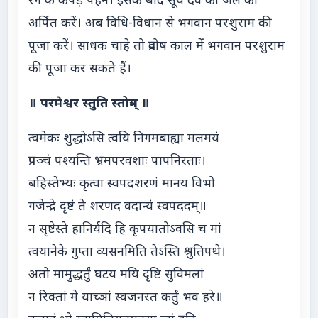
रंग के कपड़े पहनें। इसके बाद सूर्य देव को जल का
अर्पित करें। अब विधि-विधान से भगवान परशुराम की
पूजा करें। साधक चाहे तो प्रदोष काल में भगवान परशुराम
की पूजा कर सकते हैं।
॥ परमेश्वर स्तुति स्तोत्रम् ॥
त्वमेकः शुद्धोऽसि त्वयि निगमबाह्या मलमयं
प्रपञ्चं पश्यन्ति भ्रमपरवशाः पापनिरताः।
बहिस्तेभ्यः कृत्वा स्वपदशरणं मानय विभो
गजेन्द्रे दृष्टं ते शरणद वदान्यं स्वपददम्॥
न सृष्टेस्ते हानिर्यदि हि कृपयातोऽवसि च मां
त्वयानेके गुप्ता व्यसनमिति तेऽस्ति श्रुतिपथे।
अतो मामुद्धर्तुं घटय मयि दृष्टि सुविमलां
न रिक्तां मे याच्ञां स्वजनरत कर्तुं भव हरे॥