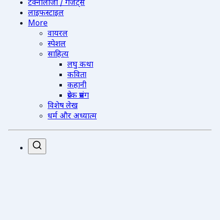
टेक्नोलॉजी / गैजेट्स
लाइफस्टाइल
More
वायरल
स्पेशल
साहित्य
लघु कथा
कविता
कहानी
प्रेरक प्रसंग
विशेष लेख
धर्म और अध्यात्म