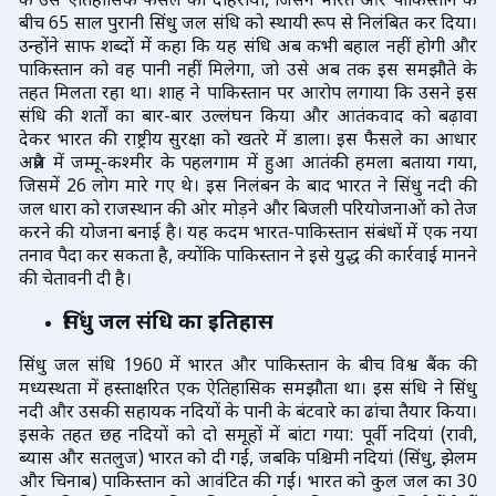
के उस ऐतिहासिक फैसले को दोहराया, जिसने भारत और पाकिस्तान के
बीच 65 साल पुरानी सिंधु जल संधि को स्थायी रूप से निलंबित कर दिया।
उन्होंने साफ शब्दों में कहा कि यह संधि अब कभी बहाल नहीं होगी और
पाकिस्तान को वह पानी नहीं मिलेगा, जो उसे अब तक इस समझौते के
तहत मिलता रहा था। शाह ने पाकिस्तान पर आरोप लगाया कि उसने इस
संधि की शर्तों का बार-बार उल्लंघन किया और आतंकवाद को बढ़ावा
देकर भारत की राष्ट्रीय सुरक्षा को खतरे में डाला। इस फैसले का आधार
अप्रैल में जम्मू-कश्मीर के पहलगाम में हुआ आतंकी हमला बताया गया,
जिसमें 26 लोग मारे गए थे। इस निलंबन के बाद भारत ने सिंधु नदी की
जल धारा को राजस्थान की ओर मोड़ने और बिजली परियोजनाओं को तेज
करने की योजना बनाई है। यह कदम भारत-पाकिस्तान संबंधों में एक नया
तनाव पैदा कर सकता है, क्योंकि पाकिस्तान ने इसे युद्ध की कार्रवाई मानने
की चेतावनी दी है।
सिंधु जल संधि का इतिहास
सिंधु जल संधि 1960 में भारत और पाकिस्तान के बीच विश्व बैंक की
मध्यस्थता में हस्ताक्षरित एक ऐतिहासिक समझौता था। इस संधि ने सिंधु
नदी और उसकी सहायक नदियों के पानी के बंटवारे का ढांचा तैयार किया।
इसके तहत छह नदियों को दो समूहों में बांटा गया: पूर्वी नदियां (रावी,
ब्यास और सतलुज) भारत को दी गईं, जबकि पश्चिमी नदियां (सिंधु, झेलम
और चिनाब) पाकिस्तान को आवंटित की गईं। भारत को कुल जल का 30