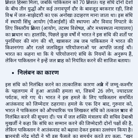
प्रतिशत हिस्सा मिला, जबकि पाकिस्तान को 70 प्रतिशत। यह संधि दोनों देशों
के बीच तीन युद्धों और कई तनावपूर्ण दौर के बावजूद बरकरार रही, जिसे
विश्व में जल-साझेदारी का एक अनोखा उदाहरण माना जाता था। इस संधि
में स्थायी सिंधु आयोग (पीआईसी) की स्थापना और विवाद निपटारे के
लिए त्रिस्तरीय प्रक्रिया (आयोग, तटस्थ विशेषज्ञ, और मध्यस्थता न्यायालय)
का प्रावधान था। हालांकि, पिछले कुछ वर्षों में भारत ने इस संधि की शर्तों पर
पुनर्विचार की मांग की थी, खासकर तब जब पाकिस्तान ने भारत की
किशनगंगा और रतले जलविद्युत परियोजनाओं पर आपत्ति जताई थी।
भारत का कहना था कि ये परियोजनाएं संधि के नियमों के अनुरूप हैं,
लेकिन पाकिस्तान ने इन्हें जल प्रवाह को नियंत्रित करने की साजिश बताया।
निलंबन का कारण
इस संधि को निलंबित करने का तात्कालिक कारण अप्रैल में जम्मू-कश्मीर
के पहलगाम में हुआ आतंकी हमला था, जिसमें 26 लोग, ज्यादातर
पर्यटक, मारे गए थे। भारत ने इस हमले के लिए पाकिस्तान समर्थित
आतंकवाद को जिम्मेदार ठहराया। हमले के एक दिन बाद, गुरुवार को,
भारत ने पाकिस्तान को औपचारिक पत्र लिखकर संधि को तत्काल प्रभाव से
निलंबित करने की सूचना दी। पत्र में जल शक्ति मंत्रालय की सचिव देबाश्री
मुखर्जी ने कहा कि संधि का सम्मान करने की जिम्मेदारी दोनों पक्षों की है,
लेकिन पाकिस्तान ने आतंकवाद को बढ़ावा देकर इसका उल्लंघन किया है।
प्रधानमंत्री नरेंद्र मोदी ने भी इस फैसले का समर्थन करते हुए कहा, "खून