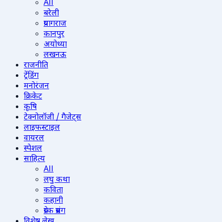
All
बरेली
प्रयागराज
कानपुर
अयोध्या
लखनऊ
राजनीति
ट्रेंडिंग
मनोरंजन
क्रिकेट
कृषि
टेक्नोलॉजी / गैजेट्स
लाइफस्टाइल
वायरल
स्पेशल
साहित्य
All
लघु कथा
कविता
कहानी
प्रेरक प्रसंग
विशेष लेख