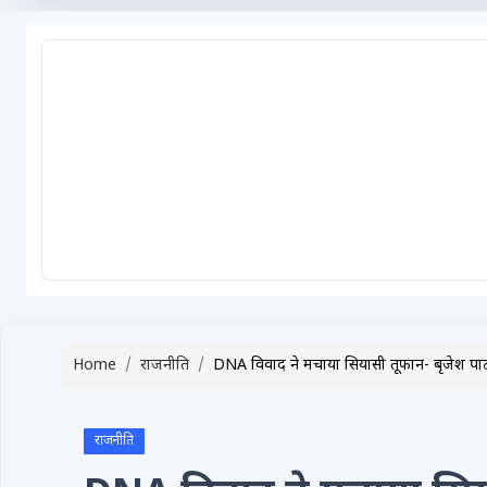
टेक्नोलॉजी / गैजेट्स
लाइफस्टाइल
वायरल
स्पेशल
साहित्य
विशेष लेख
धर्म और अध्यात्म
Advertise with Us
Home
राजनीति
DNA विवाद ने मचाया सियासी तूफान- बृजेश पा
Events
Gallery
राजनीति