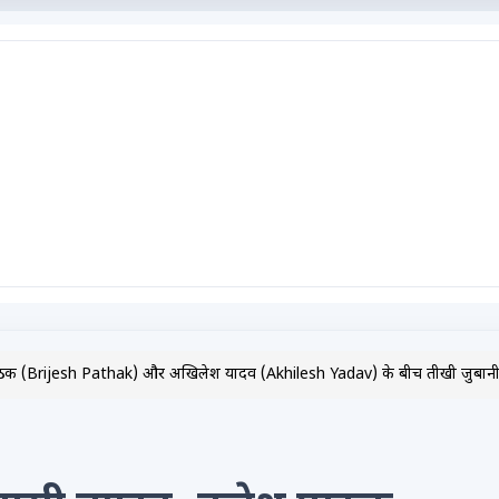
ठक (Brijesh Pathak) और अखिलेश यादव (Akhilesh Yadav) के बीच तीखी जुबानी जंग