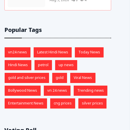
Aug 5, 2026
0
4
Popular Tags
vn24 news
Latest Hindi News
Today News
Hindi News
petrol
up news
gold and silver prices
gold
Viral News
Bollywood News
vn 24 news
Trending news
Entertainment News
cng prices
silver prices