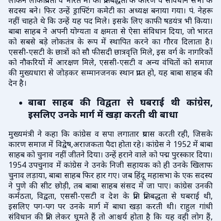
लेकिन लोकप्रियता व भारत मां की प्रतिबद्धता के कारण वे संविधान सभा के
सदस्य बने। फिर उन्हें ड्राफ्टिंग कमेटी का अध्यक्ष बनाया गया। पं. नेहरू
नहीं चाहते थे कि उन्हें यह पद मिले। इसके लिए काफी षडयंत्र भी किया।
बाबा साहब ने अपनी योग्यता व क्षमता से ऐसा संविधान दिया, जो भारत
को सबसे बड़े लोकतंत्र के रूप में स्थापित करने का गौरव दिलाता है।
एससी-एसटी के छात्रों को सौ फीसदी छात्रवृत्ति मिले, इस वर्ग के नागरिकों
को नौकरियों में आरक्षण मिले, एससी-एसटी व अन्य वंचितों को समाज
की मुख्यधारा से जोड़कर सम्मानजनक स्थान प्राप्त हो, यह बाबा साहब की
देन है।
बाबा साहब की विद्वता से घबराई थी कांग्रेस,
इसलिए उनके मार्ग में खड़ा करती थी बाधा
मुख्यमंत्री ने कहा कि कांग्रेस व सपा लगातार प्रयास करती रही, जिसके
कारण समाज में विद्वेष,अराजकता पैदा होता रहे। कांग्रेस ने 1952 में बाबा
साहब को चुनाव नहीं जीतने दिया। उन्हें हराने वाले को पद्म पुरस्कार दिया।
1954 उपचुनाव में कांग्रेस ने उनके निजी सहायक को ही उनके खिलाफ
चुनाव लड़ाया, बाबा साहब फिर हार गए। जब हिंदू महासभा के एक सदस्य
ने पुणे की सीट छोड़ी, तब बाबा साहब संसद में जा पाए। कांग्रेस उनकी
कर्मठता, विद्वता, एससी-एसटी व देश के प्रति प्रतिबद्धता से घबराई थी,
इसलिए पग-पग पर उनके मार्ग में बाधा खड़ा करती थी। राहुल गांधी
संविधान की प्रति लेकर घूमते हैं तो आश्चर्य होता है कि यह वही लोग हैं,