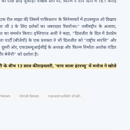
पीछे छोड़ चुकी है। वैश्विक स्तर पर, फिल्म ने तीन दिनों में 18.1 करोड़
 रील साझा की, जिसमें पाकिस्तान के सिनेमाघरों में हाउसफुल शो दिखाए
सरदार जी 3 के लिए दर्शकों का जबरदस्त रिस्पॉन्स।" नसीरुद्दीन के अलावा,
त का समर्थन किया। इम्तियाज अली ने कहा, "दिलजीत के दिल में देशप्रेम
पार्टी (बीजेपी) के एक प्रवक्ता ने भी दिलजीत को "राष्ट्रीय संपत्ति" और
। दूसरी ओर, एफडब्ल्यूआईसीई के अध्यक्ष और फिल्म निर्माता अशोक पंडित
बेचैनी" को दर्शाता है।
बीच 13 साल की राइवलरी, 'चाय वाला इंटरव्यू' में मनोज ने खोले
i News
Hindi News
naseeruddin shah