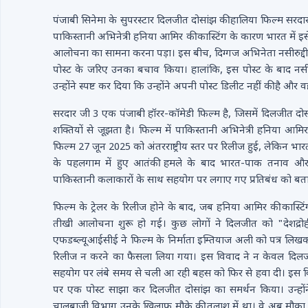
पंजाबी सिनेमा के सुपरस्टार दिलजीत दोसांझ की हालिया फिल्म सरदा
पाकिस्तानी अभिनेत्री हनिया आमिर की कास्टिंग के कारण भारत में
आलोचना का सामना करना पड़ा। इस बीच, दिग्गज अभिनेता नसीरुद्
पोस्ट के जरिए उनका बचाव किया। हालांकि, इस पोस्ट के बाद नस
उन्होंने स्पष्ट कर दिया कि उन्होंने अपनी पोस्ट डिलीट नहीं की है और
सरदार जी 3 एक पंजाबी हॉरर-कॉमेडी फिल्म है, जिसमें दिलजीत दोसा
शक्तियों से जूझता है। फिल्म में पाकिस्तानी अभिनेत्री हनिया आ
फिल्म 27 जून 2025 को अंतरराष्ट्रीय स्तर पर रिलीज हुई, लेकिन भार
के पहलगाम में हुए आतंकी हमले के बाद भारत-पाक तनाव और फेड
पाकिस्तानी कलाकारों के साथ सहयोग पर लगाए गए प्रतिबंध को बत
फिल्म के ट्रेलर के रिलीज होने के बाद, जब हनिया आमिर की कास
तीखी आलोचना शुरू हो गई। कुछ लोगों ने दिलजीत को "देशद्र
एफडब्ल्यूआईसीई ने फिल्म के निर्माता इम्तियाज अली को पत्र लि
रिलीज न करने का फैसला लिया गया। इस विवाद ने न केवल दिलजीत
सहयोग पर लंबे समय से चली आ रही बहस को फिर से हवा दी। इस वि
पर एक पोस्ट साझा कर दिलजीत दोसांझ का समर्थन किया। उन्होंने 
चालबाजी विभाग उनके खिलाफ मौके की तलाश में था। वे अब मौका पा 