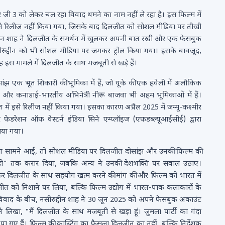
र जी 3 को लेकर चल रहा विवाद थमने का नाम नहीं ले रहा है। इस फिल्म में
 इसे रिलीज नहीं किया गया, जिसके बाद दिलजीत को सोशल मीडिया पर तीखी
दीन शाह ने दिलजीत के समर्थन में खुलकर अपनी बात रखी और एक फेसबुक
ीरुद्दीन को भी सोशल मीडिया पर जमकर ट्रोल किया गया। इसके बावजूद,
 वह इस मामले में दिलजीत के साथ मजबूती से खड़े हैं।
ंझ एक भूत शिकारी की भूमिका में हैं, जो यूके की एक हवेली में अलौकिक
मिर और कनाडाई-भारतीय अभिनेत्री नीरू बाजवा भी अहम भूमिकाओं में हैं।
त में इसे रिलीज नहीं किया गया। इसका कारण अप्रैल 2025 में जम्मू-कश्मीर
रेशन ऑफ वेस्टर्न इंडिया सिने एम्प्लॉइज (एफडब्ल्यूआईसीई) द्वारा
ाया गया।
्टिंग सामने आई, तो सोशल मीडिया पर दिलजीत दोसांझ और उनकी फिल्म की
ोही" तक करार दिया, जबकि अन्य ने उनकी देशभक्ति पर सवाल उठाए।
खकर दिलजीत के साथ सहयोग खत्म करने की मांग की और फिल्म को भारत में
 को निशाने पर लिया, बल्कि फिल्म उद्योग में भारत-पाक कलाकारों के
वाद के बीच, नसीरुद्दीन शाह ने 30 जून 2025 को अपने फेसबुक अकाउंट
लिखा, "मैं दिलजीत के साथ मजबूती से खड़ा हूं। जुमला पार्टी का गंदा
गए हैं। फिल्म की कास्टिंग का फैसला दिलजीत का नहीं, बल्कि निर्देशक