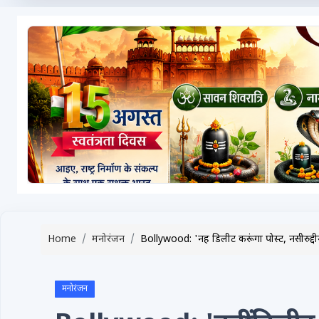
टेक्नोलॉजी / गैजेट्स
लाइफस्टाइल
वायरल
स्पेशल
साहित्य
विशेष लेख
धर्म और अध्यात्म
Advertise with Us
Home
मनोरंजन
Bollywood: 'नहीं डिलीट करूंगा पोस्ट, नसीरुद्
Events
Gallery
मनोरंजन