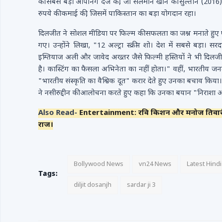
की सबसे बड़ी ओपनिंग दर्ज की, जो सलमान खान की सुल्तान (2016) को 
रुपये की कमाई की, जिसमें पाकिस्तान का बड़ा योगदान रहा।
दिलजीत ने सोशल मीडिया पर फिल्म की सफलता का जश्न मनाते हुए एक
गए। उन्होंने लिखा, "12 अल्ट्रा स्क्रीन शो। देश में सबसे बड़ा। 
इम्तियाज अली और जावेद अख्तर जैसे फिल्मी हस्तियों ने भी दिलजी
है। कास्टिंग का फैसला अभिनेता का नहीं होता।" वहीं, भारतीय जनता 
"भारतीय संस्कृति का वैश्विक दूत" करार देते हुए उनका बचाव किया
ने नसीरुद्दीन की आलोचना करते हुए कहा कि उनका बयान "निराशा और 
Also Read-
Entertainment: रवि किशन और मनोज तिवारी के 
राज।
Bollywood News
vn24 News
Latest Hind
Tags:
diljit dosanjh
sardar ji 3