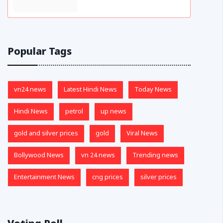
Popular Tags
vn24 news
Latest Hindi News
Today News
Hindi News
petrol
up news
gold and silver prices
gold
Viral News
Bollywood News
vn 24 news
Trending news
Entertainment News
cng prices
silver prices