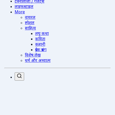
टेक्नोलॉजी / गैजेट्स
लाइफस्टाइल
More
वायरल
स्पेशल
साहित्य
लघु कथा
कविता
कहानी
प्रेरक प्रसंग
विशेष लेख
धर्म और अध्यात्म