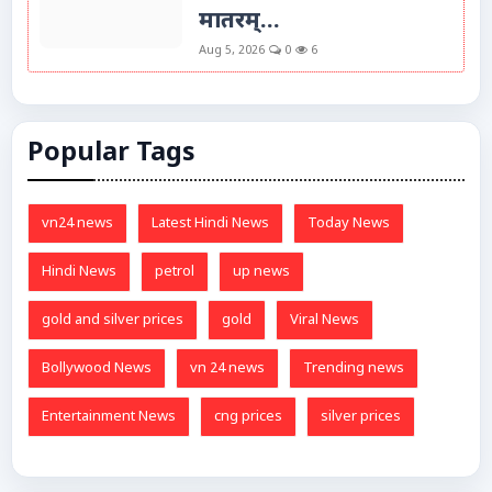
मातरम्...
Aug 5, 2026
0
6
Popular Tags
vn24 news
Latest Hindi News
Today News
Hindi News
petrol
up news
gold and silver prices
gold
Viral News
Bollywood News
vn 24 news
Trending news
Entertainment News
cng prices
silver prices