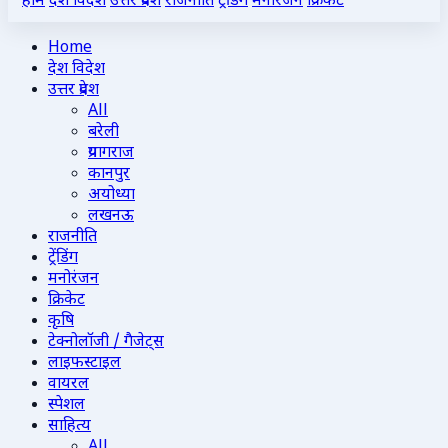
होम
देश विदेश
उत्तर प्रदेश
राजनीति
ट्रेंडिंग
मनोरंजन
क्रिकेट
Home
देश विदेश
उत्तर प्रदेश
All
बरेली
प्रयागराज
कानपुर
अयोध्या
लखनऊ
राजनीति
ट्रेंडिंग
मनोरंजन
क्रिकेट
कृषि
टेक्नोलॉजी / गैजेट्स
लाइफस्टाइल
वायरल
स्पेशल
साहित्य
All