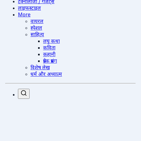
टेक्नोलॉजी / गैजेट्स
लाइफस्टाइल
More
वायरल
स्पेशल
साहित्य
लघु कथा
कविता
कहानी
प्रेरक प्रसंग
विशेष लेख
धर्म और अध्यात्म