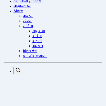
टेक्नोलॉजी / गैजेट्स
लाइफस्टाइल
More
वायरल
स्पेशल
साहित्य
लघु कथा
कविता
कहानी
प्रेरक प्रसंग
विशेष लेख
धर्म और अध्यात्म