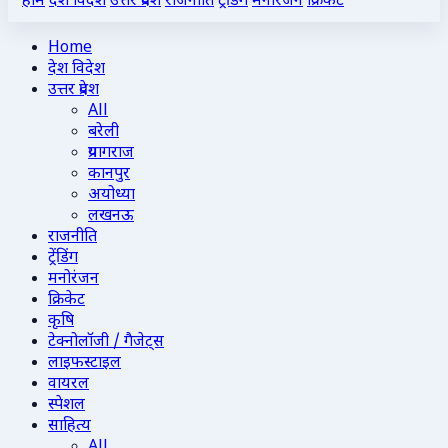
होम
देश विदेश
उत्तर प्रदेश
राजनीति
ट्रेंडिंग
मनोरंजन
क्रिकेट
Home
देश विदेश
उत्तर प्रदेश
All
बरेली
प्रयागराज
कानपुर
अयोध्या
लखनऊ
राजनीति
ट्रेंडिंग
मनोरंजन
क्रिकेट
कृषि
टेक्नोलॉजी / गैजेट्स
लाइफस्टाइल
वायरल
स्पेशल
साहित्य
All