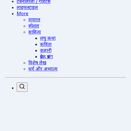
टेक्नोलॉजी / गैजेट्स
लाइफस्टाइल
More
वायरल
स्पेशल
साहित्य
लघु कथा
कविता
कहानी
प्रेरक प्रसंग
विशेष लेख
धर्म और अध्यात्म