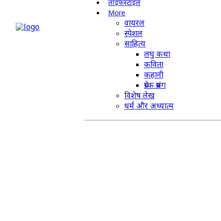
लाइफस्टाइल
More
वायरल
स्पेशल
साहित्य
लघु कथा
कविता
कहानी
प्रेरक प्रसंग
विशेष लेख
धर्म और अध्यात्म