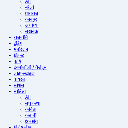
All
बरेली
प्रयागराज
कानपुर
अयोध्या
लखनऊ
राजनीति
ट्रेंडिंग
मनोरंजन
क्रिकेट
कृषि
टेक्नोलॉजी / गैजेट्स
लाइफस्टाइल
वायरल
स्पेशल
साहित्य
All
लघु कथा
कविता
कहानी
प्रेरक प्रसंग
विशेष लेख