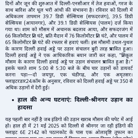
दिनों और जून की शुरुआत में दिल्ली-एनसीआर में तेज हवाओं, गरज के
साथ बारिश और धूल भरी आंधी की संभावना है। रविवार को दिल्ली में
अधिकतम तापमान 39.7 डिग्री सेल्सियस (सफदरजंग), 39.5 डिग्री
सेल्सियस (आयानगर), और 39.1 डिग्री सेल्सियस (पालम) दर्ज किया
गया था। शाम को मौसम में अचानक बदलाव आया, और सफदरजंग में
66 किलोमीटर प्रति घंटे, प्रगति मैदान में 76 किलोमीटर प्रति घंटे, और पालम में
65 किलोमीटर प्रति घंटे की रफ्तार से हवाएं चलीं। इस मौसमी उथल-पुथल
के कारण दिल्ली हवाई अड्डे पर उड़ान संचालन बुरी तरह प्रभावित हुआ।
दिल्ली हवाई अड्डे ने एक आधिकारिक बयान जारी कर कहा, "प्रतिकूल
मौसम के कारण दिल्ली हवाई अड्डे पर उड़ान संचालन प्रभावित हुआ है।"
इसके चलते शाम 5:00 से 5:30 बजे के बीच चार उड़ानों को डायवर्ट
करना पड़ा—दो जयपुर, एक चंडीगढ़, और एक अमृतसर।
फ्लाइटरडार24.कॉम के अनुसार, रविवार को दिल्ली हवाई अड्डे पर 350 से
अधिक उड़ानों में देरी हुई।
हाल की अन्य घटनाएं: दिल्ली-श्रीनगर उड़ान का
हादसा
यह पहली बार नहीं है जब इंडिगो की उड़ान खराब मौसम की चपेट में आई
हो। हाल ही में 21 मई 2025 को दिल्ली से श्रीनगर जा रही इंडिगो की
फ्लाइट 6E 2142 को पठानकोट के पास एक ओलावृष्टि तूफान का