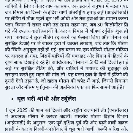
नई दिल्ली : रायपुर से दिल्ली जा रही इंडिगो की फ्लाइट 6E 6313 के
यात्रियों के लिए रविवार शाम का सफर एक डरावने अनुभव में बदल गया,
जब विमान को दिल्ली के इंदिरा गांधी अंतर्राष्ट्रीय हवाई अड्डे (आईजीआई)
पर लैंडिंग से ठीक पहले धूल भरी आंधी और तेज हवाओं का सामना करना
पड़ा। विमान में सवार यात्री उस समय सहम गए, जब 80 किलोमीटर प्रति
घंटे की रफ्तार वाली हवाओं के कारण विमान में भीषण टर्बुलेंस शुरू हो
गया। पायलट ने तुरंत लैंडिंग रद्द करने का फैसला लिया और विमान को
सुरक्षित ऊंचाई पर ले जाकर हवा में चक्कर लगवाए, जब तक कि मौसम
की स्थिति अनुकूल नहीं हो गई। इस घटना का एक वीडियो सोशल मीडिया
पर वायरल हो गया, जिसमें यात्रियों की घबराहट और विमान के हिलने के
दृश्य साफ दिखाई दे रहे हैं। आखिरकार, विमान ने 5:43 बजे दिल्ली हवाई
अड्डे पर सुरक्षित लैंडिंग की, और यात्रियों ने पायलट की सूझबूझ की
सराहना करते हुए राहत की सांस ली। यह घटना हाल के दिनों में इंडिगो की
दूसरी ऐसी उड़ान है, जो खराब मौसम की चपेट में आई, जिससे विमानन
सुरक्षा और मौसम पूर्वानुमान की अहमियत एक बार फिर सामने आई है।
धूल भरी आंधी और टर्बुलेंस
1 जून 2025 की शाम को दिल्ली और राष्ट्रीय राजधानी क्षेत्र (एनसीआर)
में अचानक मौसम ने करवट बदली। भारतीय मौसम विज्ञान विभाग
(आईएमडी) के अनुसार, एक पूर्व-दक्षिण-पूर्व की ओर बढ़ने वाली बादल
प्रणाली के कारण दिल्ली-एनसीआर में धूल भरी आंधी, हल्की बारिश और