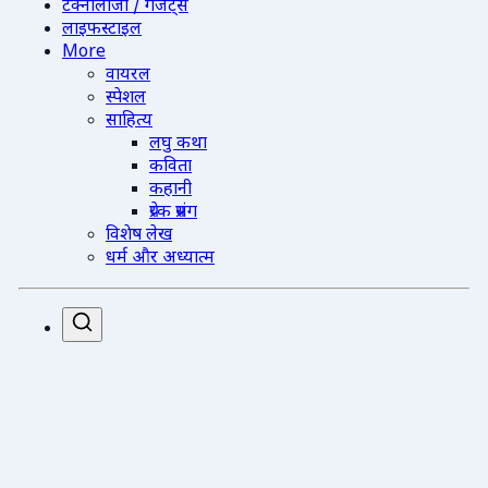
टेक्नोलॉजी / गैजेट्स
लाइफस्टाइल
More
वायरल
स्पेशल
साहित्य
लघु कथा
कविता
कहानी
प्रेरक प्रसंग
विशेष लेख
धर्म और अध्यात्म