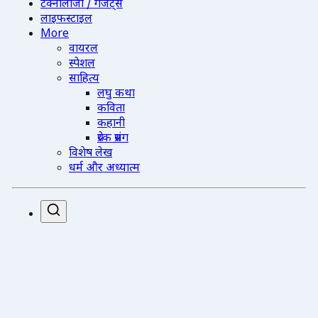
टेक्नोलॉजी / गैजेट्स
लाइफस्टाइल
More
वायरल
स्पेशल
साहित्य
लघु कथा
कविता
कहानी
प्रेरक प्रसंग
विशेष लेख
धर्म और अध्यात्म