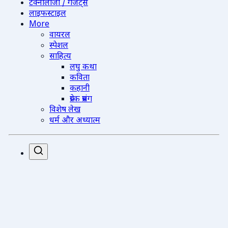
टेक्नोलॉजी / गैजेट्स
लाइफस्टाइल
More
वायरल
स्पेशल
साहित्य
लघु कथा
कविता
कहानी
प्रेरक प्रसंग
विशेष लेख
धर्म और अध्यात्म